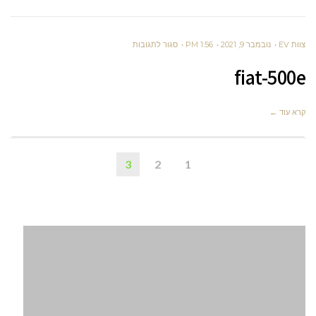
על
צוות EV
נובמבר 9, 2021
1:56 PM
סגור לתגובות
FIAT-
fiat-500e
500E
קרא עוד ←
3
2
1