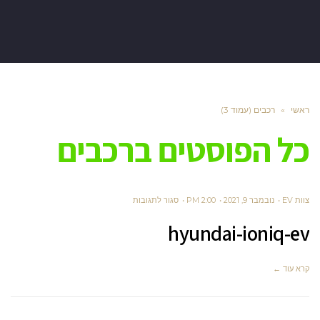
ראשי
»
רכבים (עמוד 3)
כל הפוסטים ב
רכבים
על
צוות EV
נובמבר 9, 2021
2:00 PM
סגור לתגובות
HYUNDAI-
hyundai-ioniq-ev
IONIQ-
EV
קרא עוד ←