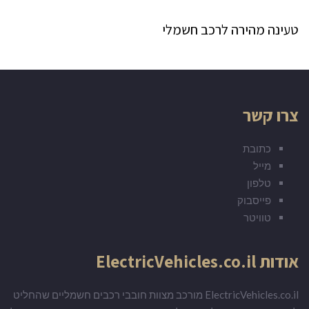
טעינה מהירה לרכב חשמלי
צרו קשר
כתובת
מייל
טלפון
פייסבוק
טוויטר
אודות ElectricVehicles.co.il
ElectricVehicles.co.il מורכב מצוות חובבי רכבים חשמליים שהחליט