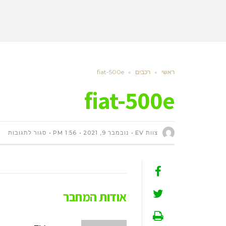
ראשי
»
רכבים
»
fiat-500e
fiat-500e
על
צוות EV
נובמבר 9, 2021
1:56 PM
סגור לתגובות
AT-
00E
אודות המחבר