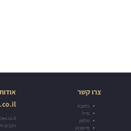
צרו קשר
אודות
.co.il
כתובת
מייל
טלפון
רכבים ח
פייסבוק