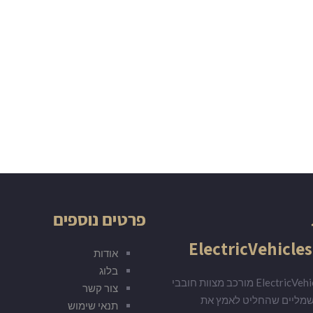
פרטים נוספים
ElectricVehicles
אודות
בלוג
ElectricVehicles.co.il מורכב מצוות חובבי
צור קשר
שמליים שהחליט לאמץ את
תנאי שימוש