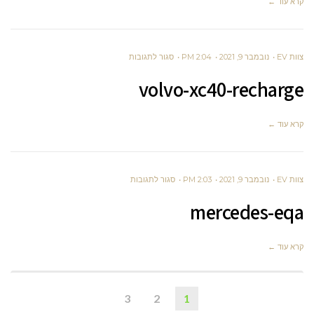
קרא עוד ←
על
צוות EV
נובמבר 9, 2021
2:04 PM
סגור לתגובות
VOLVO-
volvo-xc40-recharge
XC40-
RECHARGE
קרא עוד ←
על
צוות EV
נובמבר 9, 2021
2:03 PM
סגור לתגובות
MERCEDES-
mercedes-eqa
EQA
קרא עוד ←
3
2
1