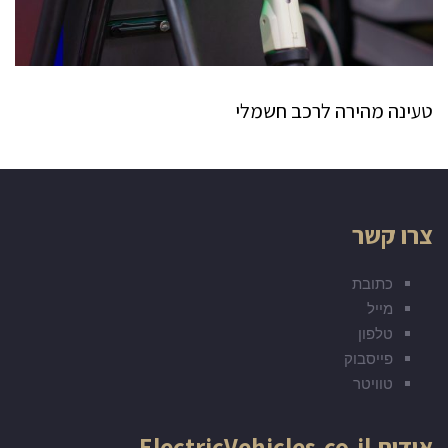
טעינה מהירה לרכב חשמלי
צרו קשר
כתובת
מייל
טלפון
פייסבוק
טוויטר
אודות ElectricVehicles.co.il