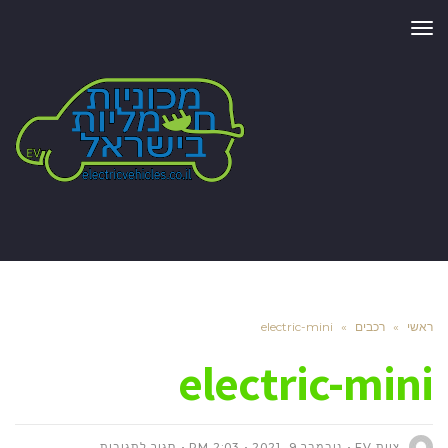
תפריט
ראשי
»
רכבים
»
electric-mini
electric-mini
על
צוות EV
נובמבר 9, 2021
2:03 PM
סגור לתגובות