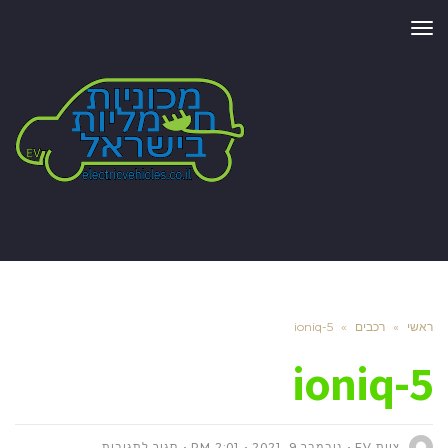
תפריט
ראשי
»
רכבים
»
ioniq-5
ioniq-5
על
צוות EV
נובמבר 9, 2021
2:01 PM
סגור לתגובות