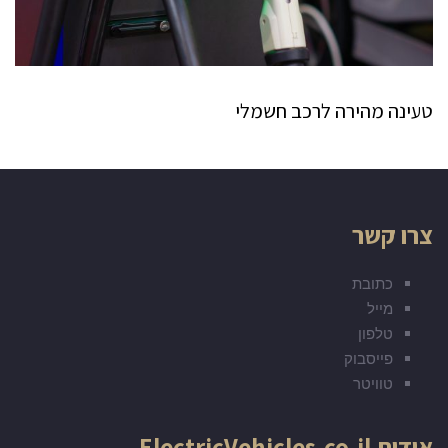
טעינה מהירה לרכב חשמלי
צרו קשר
כתובת
מייל
טלפון
פייסבוק
טוויטר
אודות ElectricVehicles.co.il