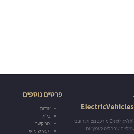
פרטים נוספים
ElectricVehicles
אודות
בלוג
ElectricVehicles.co.il מורכב מצוות חובבי
צור קשר
שמליים שהחליט לאמץ את
תנאי שימוש