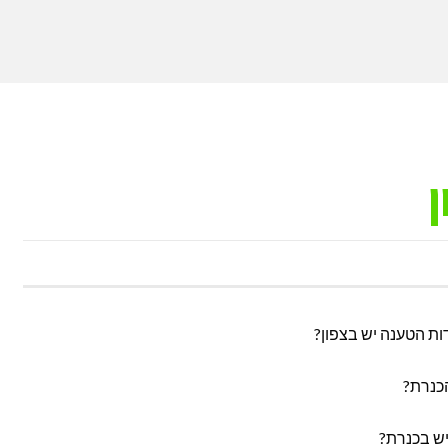
דות
ת הטענה יש בצפון?
ענה
כנרת?
פון
יש בכנרת?