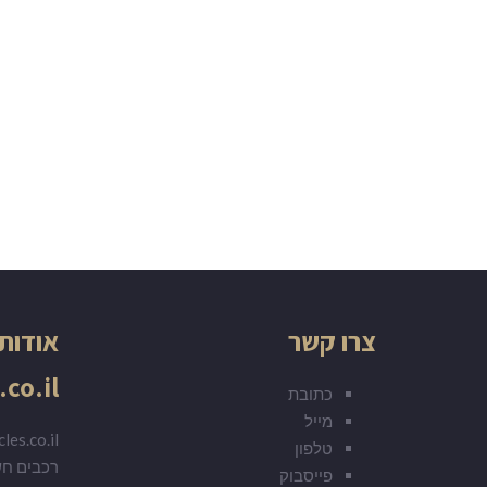
צרו קשר
אודות
.co.il
כתובת
מייל
טלפון
רכבים ח
פייסבוק