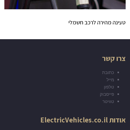
טעינה מהירה לרכב חשמלי
צרו קשר
כתובת
מייל
טלפון
פייסבוק
טוויטר
אודות ElectricVehicles.co.il