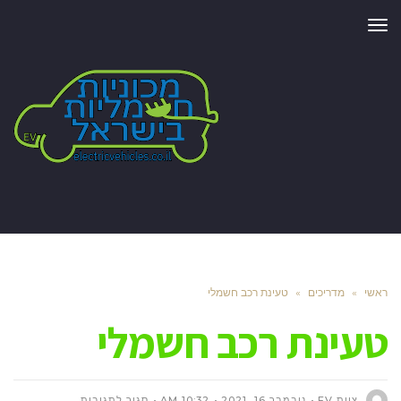
תפריט
ראשי
»
מדריכים
»
טעינת רכב חשמלי
טעינת רכב חשמלי
על
צוות EV
נובמבר 16, 2021
10:32 AM
סגור לתגובות